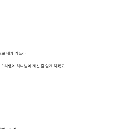
으로 네게 가노라
 이스라엘에 하나님이 계신 줄 알게 하겠고