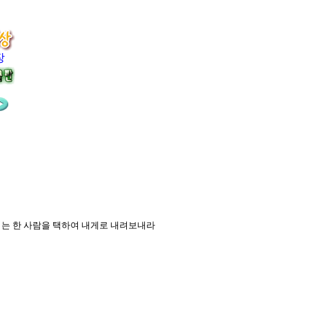
장
너희는 한 사람을 택하여 내게로 내려보내라