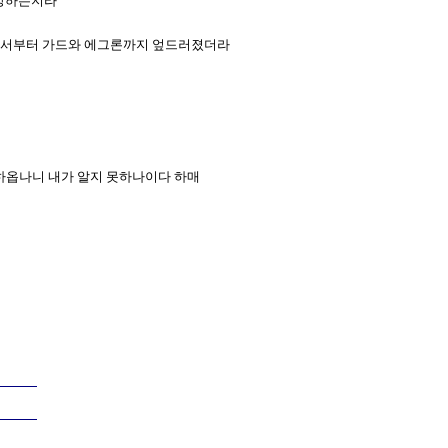
도망하는지라
 길에서부터 가드와 에그론까지 엎드러졌더라
세하옵나니 내가 알지 못하나이다 하매