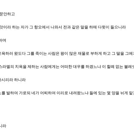
게 문안하고
 골리앗이라 하는 자가 그 항오에서 나와서 전과 같은 말을 하매 다윗이 들으니라
망하며
을 모욕하러 왔도다 그를 죽이는 사람은 왕이 많은 재물로 부하게 하고 그 딸을 그
죽여 이스라엘의 치욕을 제하는 사람에게는 어떠한 대우를 하겠느냐 이 할례 없는 
 하시리라 하니라
게 노를 발하여 가로되 네가 어찌하여 이리로 내려왔느냐 들에 있는 몇 양을 뉘게 
하니라