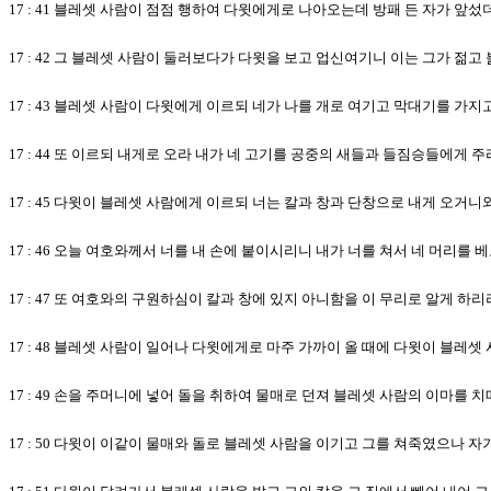
17 : 41 블레셋 사람이 점점 행하여 다윗에게로 나아오는데 방패 든 자가 앞섰
17 : 42 그 블레셋 사람이 둘러보다가 다윗을 보고 업신여기니 이는 그가 젊
17 : 43 블레셋 사람이 다윗에게 이르되 네가 나를 개로 여기고 막대기를 
17 : 44 또 이르되 내게로 오라 내가 네 고기를 공중의 새들과 들짐승들에게 
17 : 45 다윗이 블레셋 사람에게 이르되 너는 칼과 창과 단창으로 내게 오
17 : 46 오늘 여호와께서 너를 내 손에 붙이시리니 내가 너를 쳐서 네 머리
17 : 47 또 여호와의 구원하심이 칼과 창에 있지 아니함을 이 무리로 알게 
17 : 48 블레셋 사람이 일어나 다윗에게로 마주 가까이 올 때에 다윗이 블레
17 : 49 손을 주머니에 넣어 돌을 취하여 물매로 던져 블레셋 사람의 이마를
17 : 50 다윗이 이같이 물매와 돌로 블레셋 사람을 이기고 그를 쳐죽였으나 