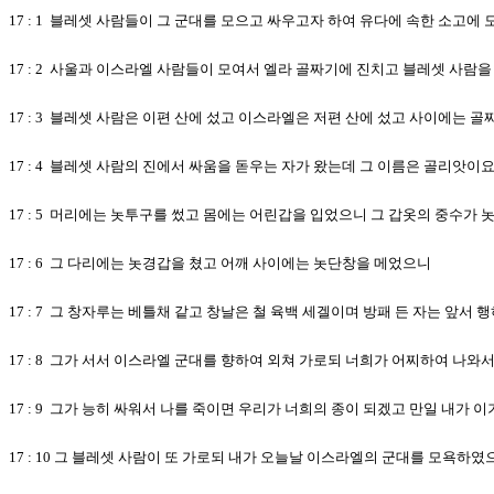
17 : 1 블레셋 사람들이 그 군대를 모으고 싸우고자 하여 유다에 속한 소고
17 : 2 사울과 이스라엘 사람들이 모여서 엘라 골짜기에 진치고 블레셋 사람
17 : 3 블레셋 사람은 이편 산에 섰고 이스라엘은 저편 산에 섰고 사이에는 
17 : 4 블레셋 사람의 진에서 싸움을 돋우는 자가 왔는데 그 이름은 골리앗이
17 : 5 머리에는 놋투구를 썼고 몸에는 어린갑을 입었으니 그 갑옷의 중수가 
17 : 6 그 다리에는 놋경갑을 쳤고 어깨 사이에는 놋단창을 메었으니
17 : 7 그 창자루는 베틀채 같고 창날은 철 육백 세겔이며 방패 든 자는 앞서 
17 : 8 그가 서서 이스라엘 군대를 향하여 외쳐 가로되 너희가 어찌하여 나
17 : 9 그가 능히 싸워서 나를 죽이면 우리가 너희의 종이 되겠고 만일 내가
17 : 10 그 블레셋 사람이 또 가로되 내가 오늘날 이스라엘의 군대를 모욕하