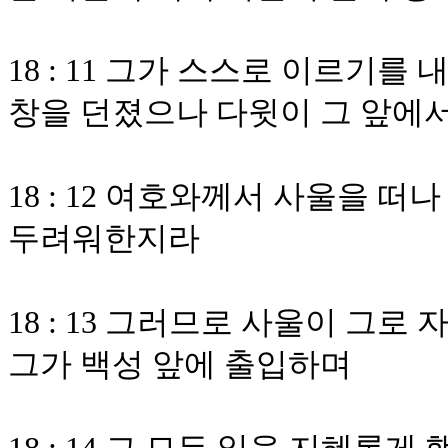
18 : 11 그가 스스로 이르기를
창을 던졌으나 다윗이 그 앞에서
18 : 12 여호와께서 사울을 
두려워한지라
18 : 13 그러므로 사울이 그
그가 백성 앞에 출입하며