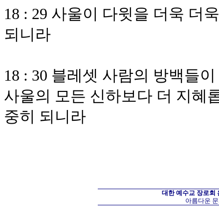
18 : 29 사울이 다윗을 더욱
되니라
18 : 30 블레셋 사람의 방백
사울의 모든 신하보다 더 지혜롭
중히 되니라
대한 예수교 장로회
아름다운 문화