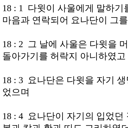
18 : 1 다윗이 사울에게 말
마음과 연락되어 요나단이 그를
18 : 2 그 날에 사울은 다윗
돌아가기를 허락지 아니하였고
18 : 3 요나단은 다윗을 자기
었으며
18 : 4 요나단이 자기의 입었