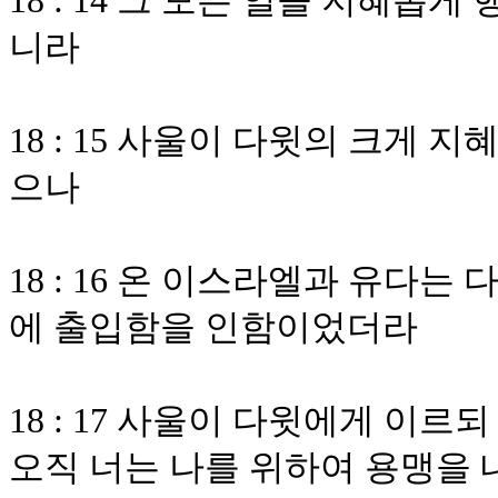
18 : 14 그 모든 일을 지혜
니라
18 : 15 사울이 다윗의 크게
으나
18 : 16 온 이스라엘과 유다
에 출입함을 인함이었더라
18 : 17 사울이 다윗에게 이
오직 너는 나를 위하여 용맹을 