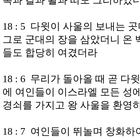
복과 칼과 활과 띠도 그리하였
18 : 5 다윗이 사울의 보내는
그로 군대의 장을 삼았더니 온 
들도 합당히 여겼더라
18 : 6 무리가 돌아올 때 곧
에 여인들이 이스라엘 모든 성
경쇠를 가지고 왕 사울을 환영
18 : 7 여인들이 뛰놀며 창화