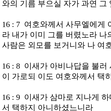
와의 기름 부으실 자가 과연 그
16 : 7 여호와께서 사무엘에게
라 내가 이미 그를 버렸노라 나
사람은 외모를 보거니와 나 여
16 : 8 이새가 아비나답을 불
이 가로되 이도 여호와께서 택
16 : 9 이새가 삼마로 지나게
서 택하지 아니하셨느니라