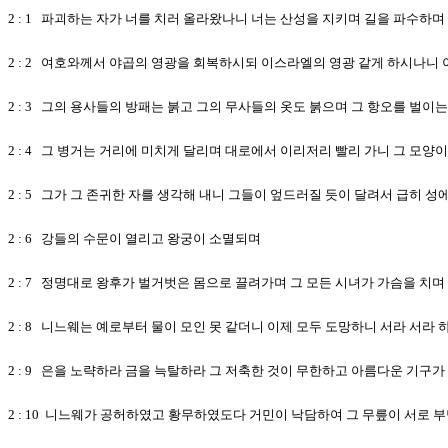
2 : 1 파괴하는 자가 너를 치러 올라왔나니 너는 산성을 지키며 길을 파수하며
2 : 2 여호와께서 야곱의 영광을 회복하시되 이스라엘의 영광 같게 하시나니
2 : 3 그의 용사들의 방패는 붉고 그의 무사들의 옷도 붉으며 그 항오를 벌
2 : 4 그 병거는 거리에 미치게 달리며 대로에서 이리저리 빨리 가니 그 모양
2 : 5 그가 그 존귀한 자를 생각해 내니 그들이 엎드러질 듯이 달려서 급히 
2 : 6 강들의 수문이 열리고 왕궁이 소멸되며
2 : 7 정명대로 왕후가 벌거벗은 몸으로 끌려가며 그 모든 시녀가 가슴을 치
2 : 8 니느웨는 예로부터 물이 모인 못 같더니 이제 모두 도망하니 서라 서라
2 : 9 은을 노략하라 금을 늑탈하라 그 저축한 것이 무한하고 아름다운 기구
2 : 10 니느웨가 공허하였고 황무하였도다 거민이 낙담하여 그 무릎이 서로 