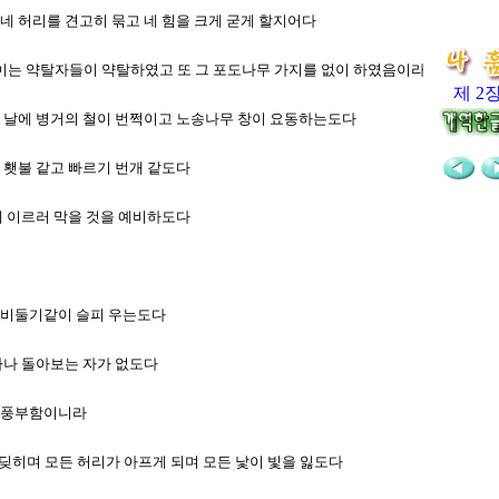
 네 허리를 견고히 묶고 네 힘을 크게 굳게 할지어다
 이는 약탈자들이 약탈하였고 또 그 포도나무 가지를 없이 하였음이라
제 2
이는 날에 병거의 철이 번쩍이고 노송나무 창이 요동하는도다
이 횃불 같고 빠르기 번개 같도다
성에 이르러 막을 것을 예비하도다
며 비둘기같이 슬피 우는도다
 하나 돌아보는 자가 없도다
가 풍부함이니라
부딪히며 모든 허리가 아프게 되며 모든 낯이 빛을 잃도다