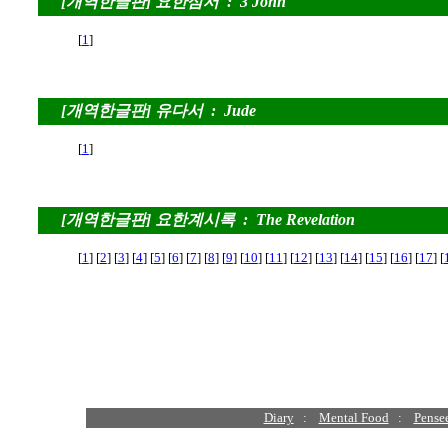
[개역한글판] 요한삼서 : 3 John
[
1
]
[개역한글판] 유다서 : Jude
[
1
]
[개역한글판] 요한계시록 : The Revelation
[
1
] [
2
] [
3
] [
4
] [
5
] [
6
] [
7
] [
8
] [
9
] [
10
] [
11
] [
12
] [
13
] [
14
] [
15
] [
16
] [
17
] [
Diary
:
Mental Food
:
Pense