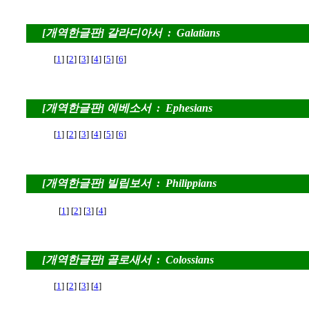
[개역한글판] 갈라디아서 : Galatians
[
1
] [
2
] [
3
] [
4
] [
5
] [
6
]
[개역한글판] 에베소서 : Ephesians
[
1
] [
2
] [
3
] [
4
] [
5
] [
6
]
[개역한글판] 빌립보서 : Philippians
[
1
] [
2
] [
3
] [
4
]
[개역한글판] 골로새서 : Colossians
[
1
] [
2
] [
3
] [
4
]