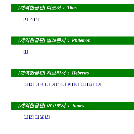
[개역한글판] 디도서 : Titus
[
1
] [
2
] [
3
]
[개역한글판] 빌레몬서 : Philemon
[
1
]
[개역한글판] 히브리서 : Hebrews
[
1
] [
2
] [
3
] [
4
] [
5
] [
6
] [
7
] [
8
] [
9
] [
10
] [
11
] [
12
] [
13
]
[개역한글판] 야고보서 : James
[
1
] [
2
] [
3
] [
4
] [
5
]