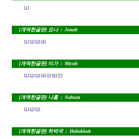
[
1
]
[개역한글판] 요나 : Jonah
[
1
] [
2
] [
3
] [
4
]
[개역한글판] 미가 : Micah
[
1
] [
2
] [
3
] [
4
] [
5
] [
6
] [
7
]
[개역한글판] 나훔 : Nahum
[
1
] [
2
] [
3
]
[개역한글판] 하박국 : Habakkuk