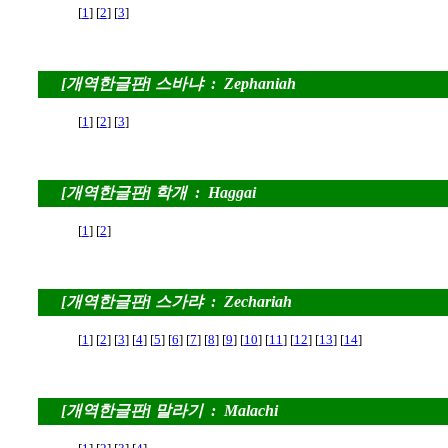
[
1
] [
2
] [
3
]
[개역한글판] 스바냐 : Zephaniah
[
1
] [
2
] [
3
]
[개역한글판] 학개 : Haggai
[
1
] [
2
]
[개역한글판] 스가랴 : Zechariah
[
1
] [
2
] [
3
] [
4
] [
5
] [
6
] [
7
] [
8
] [
9
] [
10
] [
11
] [
12
] [
13
] [
14
]
[개역한글판] 말라기 : Malachi