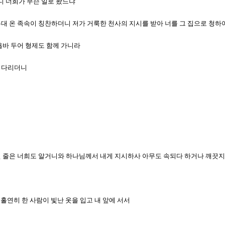
이니 너희가 무슨 일로 왔느냐
 유대 온 족속이 칭찬하더니 저가 거룩한 천사의 지시를 받아 너를 그 집으로 청하
 욥바 두어 형제도 함께 가니라
 기다리더니
법인 줄은 너희도 알거니와 하나님께서 내게 지시하사 아무도 속되다 하거나 깨끗지
데 홀연히 한 사람이 빛난 옷을 입고 내 앞에 서서
니