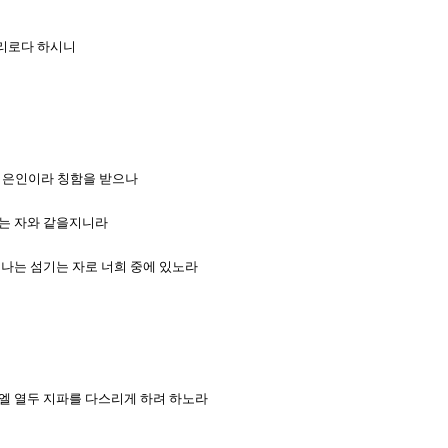
으리로다 하시니
은 은인이라 칭함을 받으나
섬기는 자와 같을지니라
나 나는 섬기는 자로 너희 중에 있노라
스라엘 열두 지파를 다스리게 하려 하노라