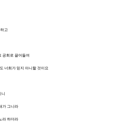
 하고
 그 공회로 끌어들여
라도 너희가 믿지 아니할 것이요
시니
 내가 그니라
었노라 하더라