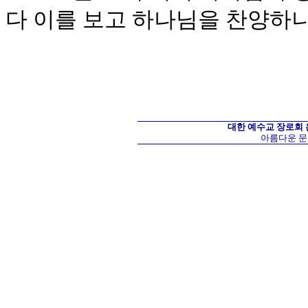
다 이를 보고 하나님을 찬양하
대한 예수교 장로회
아름다운 문화