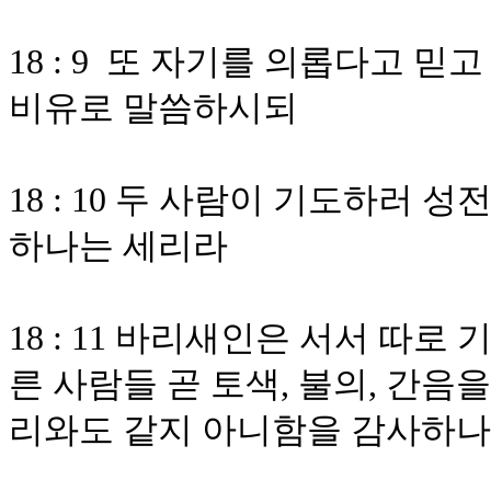
18 : 9 또 자기를 의롭다고 
비유로 말씀하시되
18 : 10 두 사람이 기도하러
하나는 세리라
18 : 11 바리새인은 서서 따
른 사람들 곧 토색, 불의, 간음
리와도 같지 아니함을 감사하