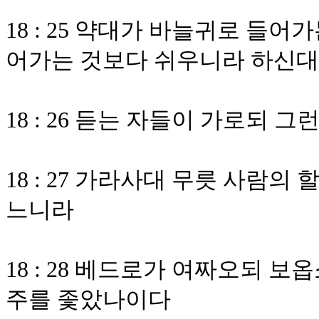
18 : 25 약대가 바늘귀로 들
어가는 것보다 쉬우니라 하신대
18 : 26 듣는 자들이 가로되 
18 : 27 가라사대 무릇 사람의
느니라
18 : 28 베드로가 여짜오되 
주를 좇았나이다