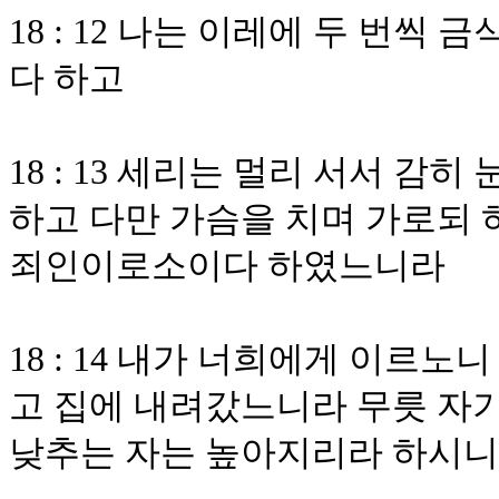
18 : 12 나는 이레에 두 번
다 하고
18 : 13 세리는 멀리 서서 감
하고 다만 가슴을 치며 가로되
죄인이로소이다 하였느니라
18 : 14 내가 너희에게 이르
고 집에 내려갔느니라 무릇 자
낮추는 자는 높아지리라 하시