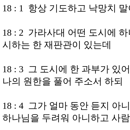
18 : 1 항상 기도하고 낙망치
18 : 2 가라사대 어떤 도시에
시하는 한 재판관이 있는데
18 : 3 그 도시에 한 과부가 
나의 원한을 풀어 주소서 하되
18 : 4 그가 얼마 동안 듣지
하나님을 두려워 아니하고 사