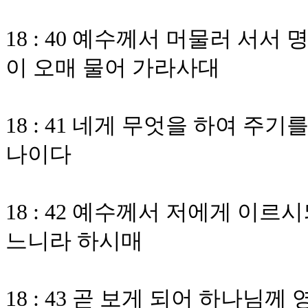
18 : 40 예수께서 머물러 서
이 오매 물어 가라사대
18 : 41 네게 무엇을 하여 
나이다
18 : 42 예수께서 저에게 이
느니라 하시매
18 : 43 곧 보게 되어 하나