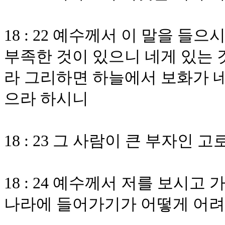
18 : 22 예수께서 이 말을 들
부족한 것이 있으니 네게 있는 
라 그리하면 하늘에서 보화가 네
으라 하시니
18 : 23 그 사람이 큰 부자인
18 : 24 예수께서 저를 보시
나라에 들어가기가 어떻게 어