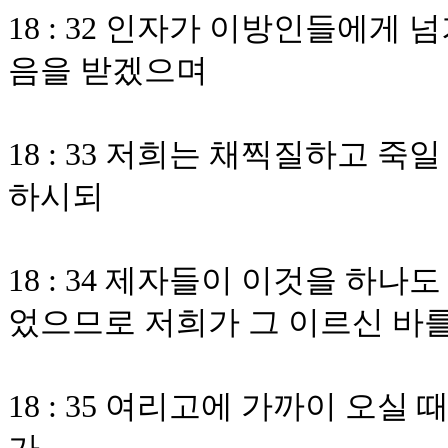
18 : 32 인자가 이방인들에게
음을 받겠으며
18 : 33 저희는 채찍질하고 
하시되
18 : 34 제자들이 이것을 하
었으므로 저희가 그 이르신 바
18 : 35 여리고에 가까이 오