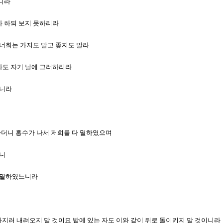
느니라
고자 하되 보지 못하리라
나 너희는 가지도 말고 좇지도 말라
인자도 자기 날에 그러하리라
지니라
집가더니 홍수가 나서 저희를 다 멸하였으며
더니
를 멸하였느니라
것을 가지러 내려오지 말 것이요 밭에 있는 자도 이와 같이 뒤로 돌이키지 말 것이니라