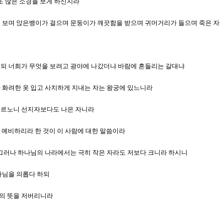
 또 많은 소경을 보게 하신지라
소경이 보며 앉은뱅이가 걸으며 문둥이가 깨끗함을 받으며 귀머거리가 들으며 죽은 
하시되 너희가 무엇을 보려고 광야에 나갔더냐 바람에 흔들리는 갈대냐
보라 화려한 옷 입고 사치하게 지내는 자는 왕궁에 있느니라
 이르노니 선지자보다도 나은 자니라
길을 예비하리라 한 것이 이 사람에 대한 말씀이라
도다 그러나 하나님의 나라에서는 극히 작은 자라도 저보다 크니라 하시니
하나님을 의롭다 하되
님의 뜻을 저버리니라