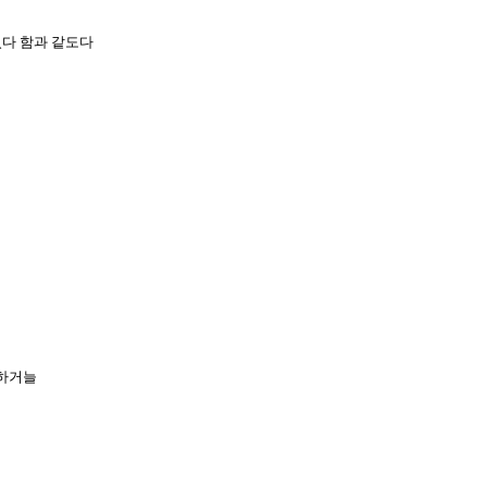
였다 함과 같도다
 하거늘