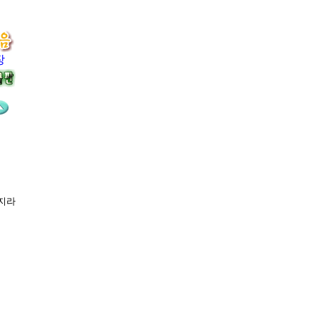
장
는지라