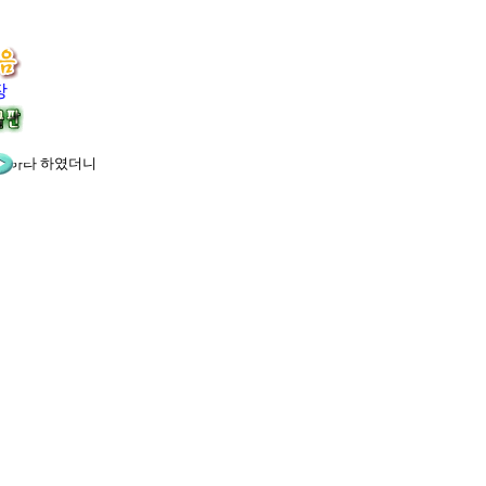
장
서 하라 하였더니