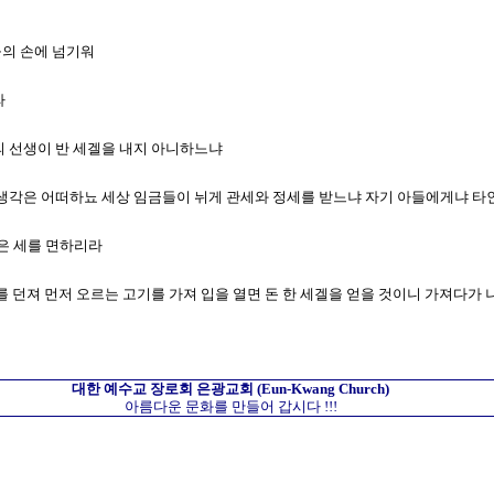
들의 손에 넘기워
라
너의 선생이 반 세겔을 내지 아니하느냐
 네 생각은 어떠하뇨 세상 임금들이 뉘게 관세와 정세를 받느냐 자기 아들에게냐 
들은 세를 면하리라
낚시를 던져 먼저 오르는 고기를 가져 입을 열면 돈 한 세겔을 얻을 것이니 가져다가
대한 예수교 장로회
은광교회
(Eun-Kwang Church)
아름다운 문화를 만들어 갑시다 !!!