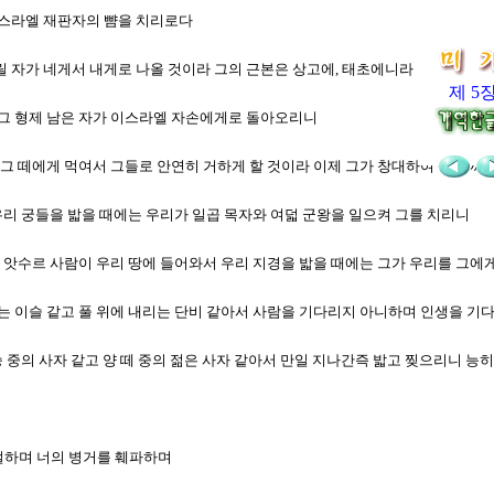
 이스라엘 재판자의 뺨을 치리로다
릴 자가 네게서 내게로 나올 것이라 그의 근본은 상고에, 태초에니라
제 5
는 그 형제 남은 자가 이스라엘 자손에게로 돌아오리니
서 그 떼에게 먹여서 그들로 안연히 거하게 할 것이라 이제 그가 창대하여 땅 끝까
 우리 궁들을 밟을 때에는 우리가 일곱 목자와 여덟 군왕을 일으켜 그를 치리니
리라 앗수르 사람이 우리 땅에 들어와서 우리 지경을 밟을 때에는 그가 우리를 그
리는 이슬 같고 풀 위에 내리는 단비 같아서 사람을 기다리지 아니하며 인생을 기
짐승 중의 사자 같고 양 떼 중의 젊은 사자 같아서 만일 지나간즉 밟고 찢으리니 능
멸절하며 너의 병거를 훼파하며