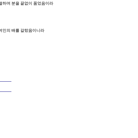
 맹렬하며 분을 끝없이 품었음이라
밴 여인의 배를 갈랐음이니라