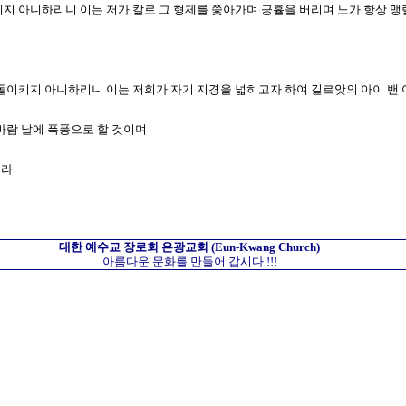
돌이키지 아니하리니 이는 저가 칼로 그 형제를 쫓아가며 긍휼을 버리며 노가 항상
벌을 돌이키지 아니하리니 이는 저희가 자기 지경을 넓히고자 하여 길르앗의 아이 
리바람 날에 폭풍으로 할 것이며
니라
대한 예수교 장로회
은광교회
(Eun-Kwang Church)
아름다운 문화를 만들어 갑시다 !!!