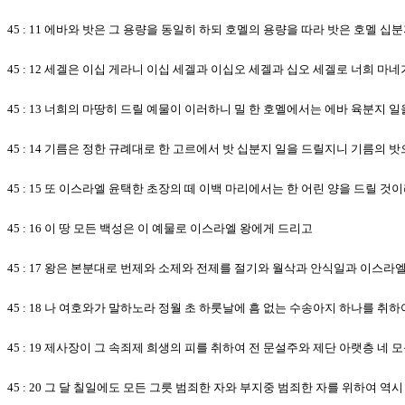
45 : 11 에바와 밧은 그 용량을 동일히 하되 호멜의 용량을 따라 밧은 호멜 
45 : 12 세겔은 이십 게라니 이십 세겔과 이십오 세겔과 십오 세겔로 너희 마네
45 : 13 너희의 마땅히 드릴 예물이 이러하니 밀 한 호멜에서는 에바 육분지
45 : 14 기름은 정한 규례대로 한 고르에서 밧 십분지 일을 드릴지니 기름의 밧
45 : 15 또 이스라엘 윤택한 초장의 떼 이백 마리에서는 한 어린 양을 드
45 : 16 이 땅 모든 백성은 이 예물로 이스라엘 왕에게 드리고
45 : 17 왕은 본분대로 번제와 소제와 전제를 절기와 월삭과 안식일과 이
45 : 18 나 여호와가 말하노라 정월 초 하룻날에 흠 없는 수송아지 하나를 취
45 : 19 제사장이 그 속죄제 희생의 피를 취하여 전 문설주와 제단 아랫층 네
45 : 20 그 달 칠일에도 모든 그릇 범죄한 자와 부지중 범죄한 자를 위하여 