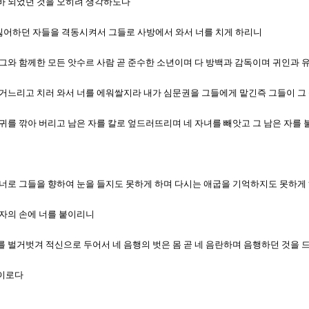
진 바 되었던 것을 오히려 생각하도다
가 싫어하던 자들을 격동시켜서 그들로 사방에서 와서 너를 치게 하리니
또 그와 함께한 모든 앗수르 사람 곧 준수한 소년이며 다 방백과 감독이며 귀인과 유
군대를 거느리고 치러 와서 너를 에워쌀지라 내가 심문권을 그들에게 맡긴즉 그들이 
와 귀를 깎아 버리고 남은 자를 칼로 엎드러뜨리며 네 자녀를 빼앗고 그 남은 자를
하여 너로 그들을 향하여 눈을 들지도 못하게 하며 다시는 애굽을 기억하지도 못하게
는 자의 손에 너를 붙이리니
 너를 벌거벗겨 적신으로 두어서 네 음행의 벗은 몸 곧 네 음란하며 음행하던 것을
음이로다