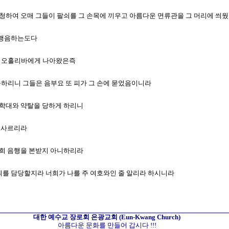
람을 청하여 오매 그들이 팔쇠를 그 손목에 끼우고 아름다운 면류관을 그 머리에 씌
차 행음하는도다
라와 오홀리바에게 나아왔은즉
심문하리니 그들은 음부요 또 피가 그 손에 묻었음이니라
로 학대와 약탈을 당하게 하리니
 불사르리라
 너희 음행을 본받지 아니하리라
던 죄를 담당할지라 너희가 나를 주 여호와인 줄 알리라 하시니라
대한 예수교 장로회
은광교회
(Eun-Kwang Church)
아름다운 문화를 만들어 갑시다 !!!