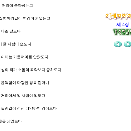
거리 머리에 쏟아졌는고
든 질항아리같이 여김이 되었는고
제 4장
의 타조 같도다
어 줄 사람이 없도다
자가 이제는 거름더미를 안았도다
 백성의 죄가 소돔의 죄악보다 중하도다
그 윤택함이 마광한 청옥 같더니
니 거리에서 알 사람이 없도다
들이 찔림같이 점점 쇠약하여 감이로다
식물을 삼았도다