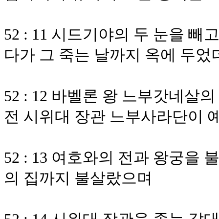
52 : 11 시드기야의 두 눈을
다가 그 죽는 날까지 옥에 두었
52 : 12 바벨론 왕 느부갓네
전 시위대 장관 느부사라단이 
52 : 13 여호와의 전과 왕궁
의 집까지 불살랐으며