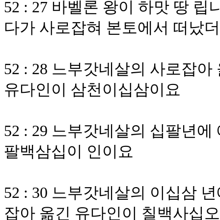
52 : 27 바벨론 왕이 하맛 땅
다가 사로잡혀 본토에서 떠났
52 : 28 느부갓네살의 사로잡
유다인이 삼천이십삼이요
52 : 29 느부갓네살의 십팔
팔백삼십이 인이요
52 : 30 느부갓네살의 이십삼
잡아 옮긴 유다인이 칠백사십오