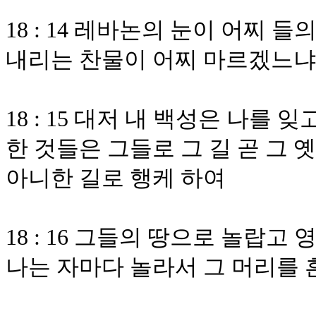
18 : 14 레바논의 눈이 어찌
내리는 찬물이 어찌 마르겠느냐
18 : 15 대저 내 백성은 나
한 것들은 그들로 그 길 곧 그 
아니한 길로 행케 하여
18 : 16 그들의 땅으로 놀랍
나는 자마다 놀라서 그 머리를