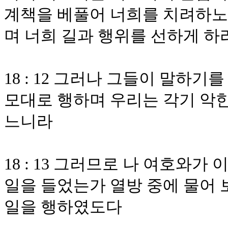
계책을 베풀어 너희를 치려하노
며 너희 길과 행위를 선하게 하
18 : 12 그러나 그들이 말하
모대로 행하며 우리는 각기 악한
느니라
18 : 13 그러므로 나 여호와
일을 들었는가 열방 중에 물어 
일을 행하였도다