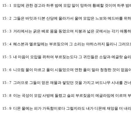
15 : 1 모압에 관한 경고라 하루 밤에 모압 알이 망하여 황폐할 것이며 하루 
15 : 2 그들은 바잇과 디본 산당에 올라가서 울며 모압은 느보와 메드바를 
15 : 3 거리에서는 굵은 베로 몸을 동였으며 지붕과 넓은 곳에서는 각기 애통
15 : 4 헤스본과 엘르알레는 부르짖으며 그 소리는 야하스까지 들리니 그러
15 : 5 내 마음이 모압을 위하여 부르짖는도다 그 귀인들은 소알과 에글랏
15 : 6 니므림 물이 마르고 풀이 시들었으며 연한 풀이 말라 청청한 것이 없
15 : 7 그러므로 그들이 얻은 재물과 쌓았던 것을 가지고 버드나무 시내를 건
15 : 8 이는 곡성이 모압 사방에 둘렸고 슬피 부르짖음이 에글라임에 이르며
15 : 9 디몬 물에는 피가 가득함이로다 그럴지라도 내가 디몬에 재앙을 더 내