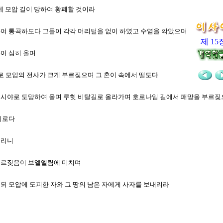
밤에 모압 길이 망하여 황폐할 것이라
위하여 통곡하도다 그들이 각각 머리털을 없이 하였고 수염을 깎았으며
제 15
하여 심히 울며
므로 모압의 전사가 크게 부르짖으며 그 혼이 속에서 떨도다
 슬리시야로 도망하여 울며 루힛 비탈길로 올라가며 호로나임 길에서 패망을 부르
음이로다
너리니
 부르짖음이 브엘엘림에 미치며
리되 모압에 도피한 자와 그 땅의 남은 자에게 사자를 보내리라