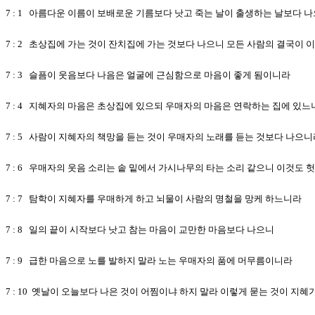
7 : 1 아름다운 이름이 보배로운 기름보다 낫고 죽는 날이 출생하는 날보다 
7 : 2 초상집에 가는 것이 잔치집에 가는 것보다 나으니 모든 사람의 결국이
7 : 3 슬픔이 웃음보다 나음은 얼굴에 근심함으로 마음이 좋게 됨이니라
7 : 4 지혜자의 마음은 초상집에 있으되 우매자의 마음은 연락하는 집에 있느
7 : 5 사람이 지혜자의 책망을 듣는 것이 우매자의 노래를 듣는 것보다 나으니
7 : 6 우매자의 웃음 소리는 솥 밑에서 가시나무의 타는 소리 같으니 이것도 
7 : 7 탐학이 지혜자를 우매하게 하고 뇌물이 사람의 명철을 망케 하느니라
7 : 8 일의 끝이 시작보다 낫고 참는 마음이 교만한 마음보다 나으니
7 : 9 급한 마음으로 노를 발하지 말라 노는 우매자의 품에 머무름이니라
7 : 10 옛날이 오늘보다 나은 것이 어찜이냐 하지 말라 이렇게 묻는 것이 지