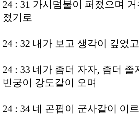
24 : 31 가시덤불이 퍼졌으며
졌기로
24 : 32 내가 보고 생각이 
24 : 33 네가 좀더 자자, 좀더
빈궁이 강도같이 오며
24 : 34 네 곤핍이 군사같이 이