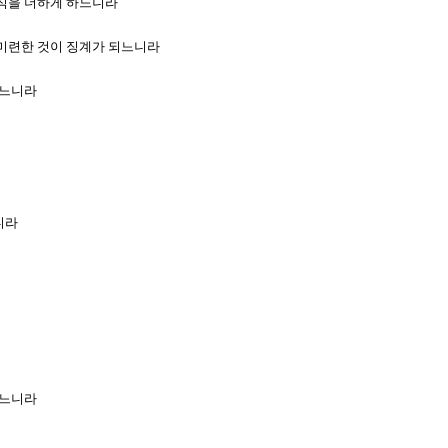
 학식을 더하게 하느니라
그 미련한 것이 징계가 되느니라
하느니라
니라
루느니라