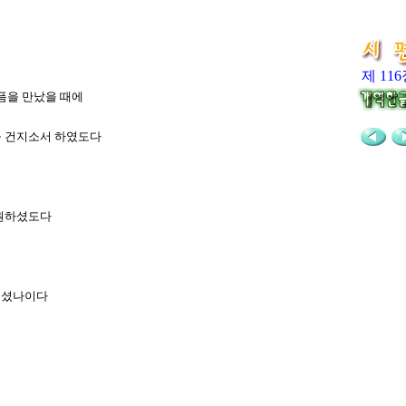
제 11
슬픔을 만났을 때에
혼을 건지소서 하였도다
구원하셨도다
건지셨나이다