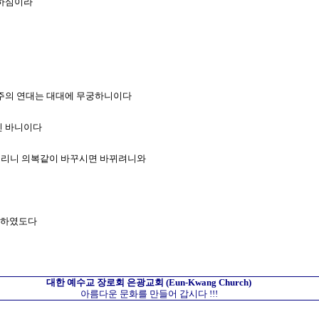
 하심이라
서 주의 연대는 대대에 무궁하니이다
신 바니이다
낡으리니 의복같이 바꾸시면 바뀌려니와
다 하였도다
대한 예수교 장로회
은광교회
(Eun-Kwang Church)
아름다운 문화를 만들어 갑시다 !!!