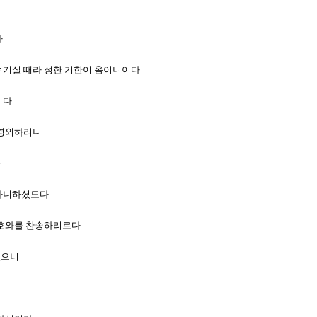
다
 여기실 때라 정한 기한이 옴이니이다
이다
 경외하리니
라
 아니하셨도다
 여호와를 찬송하리로다
셨으니