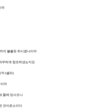
으며
언제까지 불붙듯 하시겠나이까
그리 허무하게 창조하셨는지요
까 (셀라)
나이까
 내 품에 있사오니
훼방한 것이로소이다