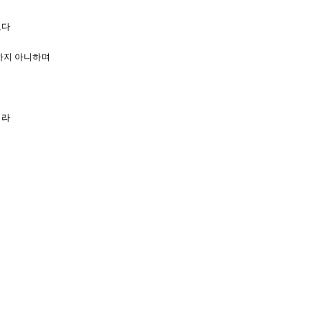
로다
폐하지 아니하며
이라