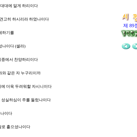
로 대대에 알게 하리이다
서 견고히 하시리라 하였나이다
제 89
맹세하기를
셨나이다 (셀라)
의 회중에서 찬양하리이다
호와와 같은 자 누구리이까
 위에 더욱 두려워할 자시니이다
주의 성실하심이 주를 둘렀나이다
시나이다
 팔로 흩으셨나이다