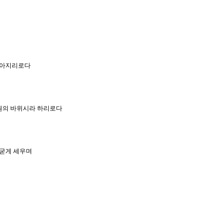
 높아지리로다
구원의 바위시라 하리로다
 굳게 세우며