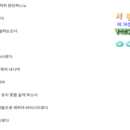
정직히 판단하느뇨
도다
제 58
 말하는도다
 독사로다
 꺾어 내시며
시며
을 보지 못함 같게 하소서
회리바람으로 제하여 버리시리로다
으리로다