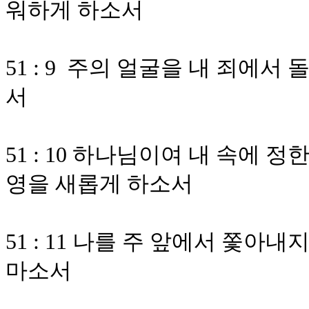
워하게 하소서
51 : 9 주의 얼굴을 내 죄에
서
51 : 10 하나님이여 내 속에
영을 새롭게 하소서
51 : 11 나를 주 앞에서 쫓
마소서