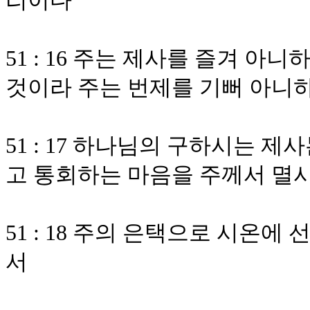
리이다
51 : 16 주는 제사를 즐겨 
것이라 주는 번제를 기뻐 아니
51 : 17 하나님의 구하시는 
고 통회하는 마음을 주께서 멸
51 : 18 주의 은택으로 시온
서