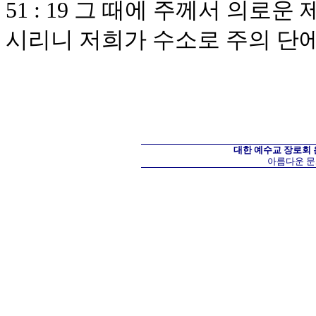
51 : 19 그 때에 주께서 의
시리니 저희가 수소로 주의 단
대한 예수교 장로회
아름다운 문화