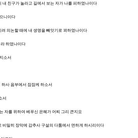
하니 내 친구가 놀라고 길에서 보는 자가 나를 피하였나이다
 같으니이다
를 치려 의논할 때에 내 생명을 빼앗기로 꾀하였나이다
이시라 하였나이다
건지소서
서
게 하사 음부에서 잠잠케 하소서
하소서
피하는 자를 위하여 베푸신 은혜가 어찌 그리 큰지요
하시고 비밀히 장막에 감추사 구설의 다툼에서 면하게 하시리이다