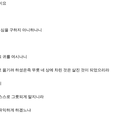
것이요
도우심을 구하지 아니하나니
 그 귀를 여시나니
으로 옮기려 하셨은즉 무릇 네 상에 차린 것은 살진 것이 되었으리라
니
즉 스스로 그릇되게 말지니라
로 유익하게 하겠느냐