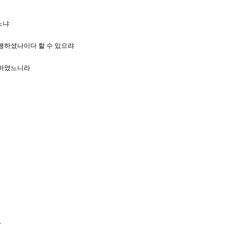
느냐
를 행하셨나이다 할 수 있으랴
노래하였느니라
라