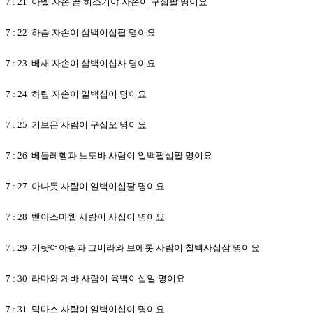
7 : 21 아델 자손 곧 히스기야 자손이 구십팔 명이요
7 : 22 하숨 자손이 삼백이십팔 명이요
7 : 23 베새 자손이 삼백이십사 명이요
7 : 24 하립 자손이 일백십이 명이요
7 : 25 기브온 사람이 구십오 명이요
7 : 26 베들레헴과 느도바 사람이 일백팔십팔 명이요
7 : 27 아나돗 사람이 일백이십팔 명이요
7 : 28 벧아스마웹 사람이 사십이 명이요
7 : 29 기럇여아림과 그비라와 브에롯 사람이 칠백사십삼 명이요
7 : 30 라마와 게바 사람이 육백이십일 명이요
7 : 31 믹마스 사람이 일백이십이 명이요