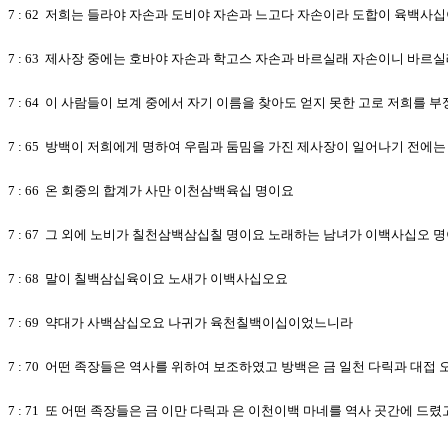
7 : 62 저희는 들라야 자손과 도비야 자손과 느고다 자손이라 도합이 육백사
7 : 63 제사장 중에는 호바야 자손과 학고스 자손과 바르실래 자손이니 바
7 : 64 이 사람들이 보계 중에서 자기 이름을 찾아도 얻지 못한 고로 저희를
7 : 65 방백이 저희에게 명하여 우림과 둠밈을 가진 제사장이 일어나기 전에
7 : 66 온 회중의 합계가 사만 이천삼백육십 명이요
7 : 67 그 외에 노비가 칠천삼백삼십칠 명이요 노래하는 남녀가 이백사십오 
7 : 68 말이 칠백삼십육이요 노새가 이백사십오요
7 : 69 약대가 사백삼십오요 나귀가 육천칠백이십이었느니라
7 : 70 어떤 족장들은 역사를 위하여 보조하였고 방백은 금 일천 다릭과 대
7 : 71 또 어떤 족장들은 금 이만 다릭과 은 이천이백 마네를 역사 곳간에 드렸