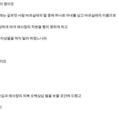
십이 명이요
르실래는 길르앗 사람 바르실래의 딸 중에 하나로 아내를 삼고 바르실래의 이름으로
 부정하게 여겨 제사장의 직분을 행치 못하게 하고
는 지성물을 먹지 말라 하였느니라
명이요
접 오십과 제사장의 의복 오백삼십 벌을 보물 곳간에 드렸고
고