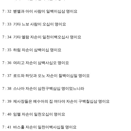
7 : 32 벧엘과 아이 사람이 일백이십삼 명이요
7 : 33 기타 느보 사람이 오십이 명이요
7 : 34 기타 엘람 자손이 일천이백오십사 명이요
7 : 35 하림 자손이 삼백이십 명이요
7 : 36 여리고 자손이 삼백사십오 명이요
7 : 37 로드와 하딧과 오노 자손이 칠백이십일 명이요
7 : 38 스나아 자손이 삼천구백삼십 명이었느니라
7 : 39 제사장들은 예수아의 집 여다야 자손이 구백칠십삼 명이요
7 : 40 임멜 자손이 일천오십이 명이요
7 : 41 바스훌 자손이 일천이백사십칠 명이요