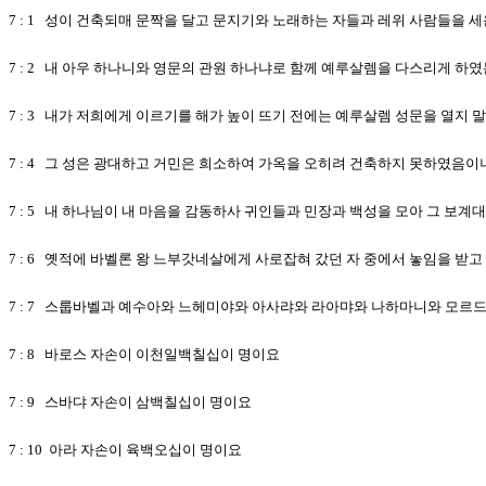
7 : 1 성이 건축되매 문짝을 달고 문지기와 노래하는 자들과 레위 사람들을 세
7 : 2 내 아우 하나니와 영문의 관원 하나냐로 함께 예루살렘을 다스리게 
7 : 3 내가 저희에게 이르기를 해가 높이 뜨기 전에는 예루살렘 성문을 열지
7 : 4 그 성은 광대하고 거민은 희소하여 가옥을 오히려 건축하지 못하였음이
7 : 5 내 하나님이 내 마음을 감동하사 귀인들과 민장과 백성을 모아 그 보
7 : 6 옛적에 바벨론 왕 느부갓네살에게 사로잡혀 갔던 자 중에서 놓임을 받
7 : 7 스룹바벨과 예수아와 느헤미야와 아사랴와 라아먀와 나하마니와 모르
7 : 8 바로스 자손이 이천일백칠십이 명이요
7 : 9 스바댜 자손이 삼백칠십이 명이요
7 : 10 아라 자손이 육백오십이 명이요