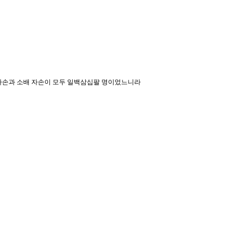
다 자손과 소배 자손이 모두 일백삼십팔 명이었느니라