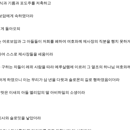
 양식과 기름과 포도주를 저축하고
르호보암에게 속하였더라
에게 돌아오되
 이는 여로보암과 그 아들들이 저희를 폐하여 여호와께 제사장의 직분을 행치 못하
 위하여 스스로 제사장들을 세움이라
와를 구하는 자들이 레위 사람을 따라 예루살렘에 이르러 그 열조의 하나님 여호
 강성하게 하였으니 이는 무리가 삼 년을 다윗과 솔로몬의 길로 행하였음이더라
마할랏은 이새의 아들 엘리압의 딸 아비하일의 소생이라
와 시사와 슬로밋을 낳았더라