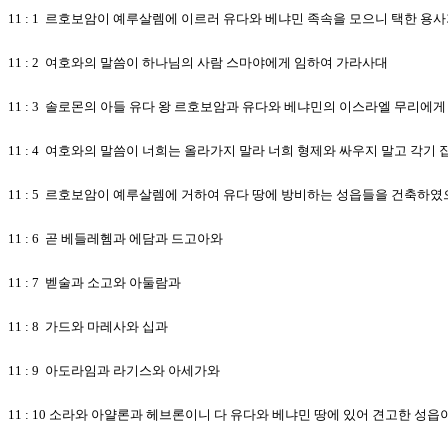
11 : 1 르호보암이 예루살렘에 이르러 유다와 베냐민 족속을 모으니 택한 
11 : 2 여호와의 말씀이 하나님의 사람 스마야에게 임하여 가라사대
11 : 3 솔로몬의 아들 유다 왕 르호보암과 유다와 베냐민의 이스라엘 무리에
11 : 4 여호와의 말씀이 너희는 올라가지 말라 너희 형제와 싸우지 말고 
11 : 5 르호보암이 예루살렘에 거하여 유다 땅에 방비하는 성읍들을 건축하
11 : 6 곧 베들레헴과 에담과 드고아와
11 : 7 벧술과 소고와 아둘람과
11 : 8 가드와 마레사와 십과
11 : 9 아도라임과 라기스와 아세가와
11 : 10 소라와 아얄론과 헤브론이니 다 유다와 베냐민 땅에 있어 견고한 성읍