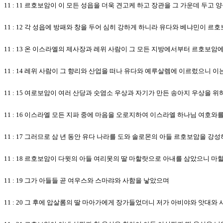
11 : 11 르호보암이 이 모든 성읍을 더욱 견고케 하고 장관을 그 가운데 두고
11 : 12 각 성읍에 방패와 창을 두어 심히 강하게 하니라 유다와 베냐민이 
11 : 13 온 이스라엘의 제사장과 레위 사람이 그 모든 지방에서부터 르호보암
11 : 14 레위 사람이 그 향리와 산업을 떠나 유다와 예루살렘에 이르렀으니
11 : 15 여로보암이 여러 산당과 숫염소 우상과 자기가 만든 송아지 우상을
11 : 16 이스라엘 모든 지파 중에 마음을 오로지하여 이스라엘 하나님 여호
11 : 17 그러므로 삼 년 동안 유다 나라를 도와 솔로몬의 아들 르호보암을
11 : 18 르호보암이 다윗의 아들 여리못의 딸 마할랏으로 아내를 삼았으니 
11 : 19 그가 아들들 곧 여우스와 스마랴와 사함을 낳았으며
11 : 20 그 후에 압살롬의 딸 마아가에게 장가들었더니 저가 아비야와 앗대