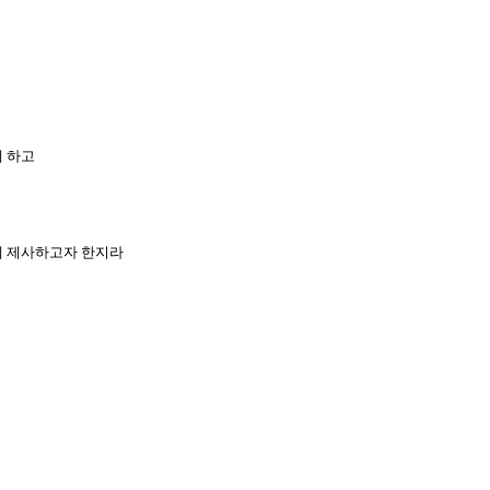
게 하고
와께 제사하고자 한지라