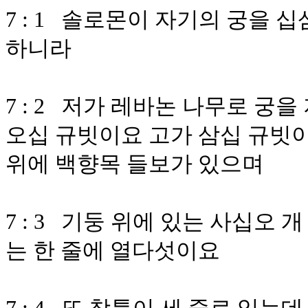
7 : 1 솔로몬이 자기의 궁을 
하니라
7 : 2 저가 레바논 나무로 궁
오십 규빗이요 고가 삼십 규빗이
위에 백향목 들보가 있으며
7 : 3 기둥 위에 있는 사십오
는 한 줄에 열다섯이요