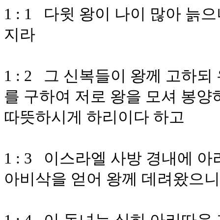
1 : 1 다윗 왕이 나이 많아 
지라
1 : 2 그 신복들이 왕께 고하
를 구하여 저로 왕을 모셔 봉양
따뜻하시게 하리이다 하고
1 : 3 이스라엘 사방 경내에
아비삭을 얻어 왕께 데려왔으니