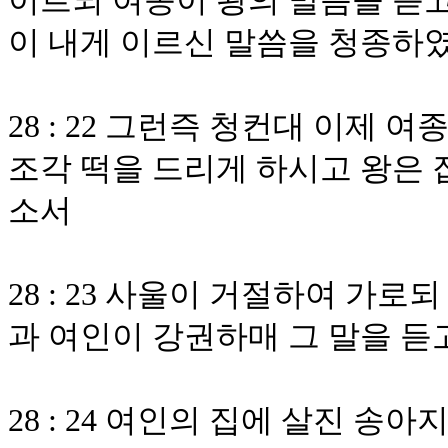
이르되 여종이 왕의 말씀을 듣고
이 내게 이르신 말씀을 청종하
28 : 22 그런즉 청컨대 이제 
조각 떡을 드리게 하시고 왕은 
소서
28 : 23 사울이 거절하여 가
과 여인이 강권하매 그 말을 듣
28 : 24 여인의 집에 살진 