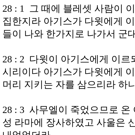
28 : 1 그 때에 블레셋 사람
집한지라 아기스가 다윗에게 이르
들이 나와 한가지로 나가서 군
28 : 2 다윗이 아기스에게 이
시리이다 아기스가 다윗에게 이
머리 지키는 자를 삼으리라 하
28 : 3 사무엘이 죽었으므로 
성 라마에 장사하였고 사울은 신