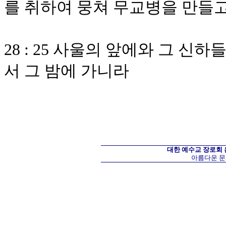
를 취하여 뭉쳐 무교병을 만들
28 : 25 사울의 앞에와 그 
서 그 밤에 가니라
대한 예수교 장로회
아름다운 문화