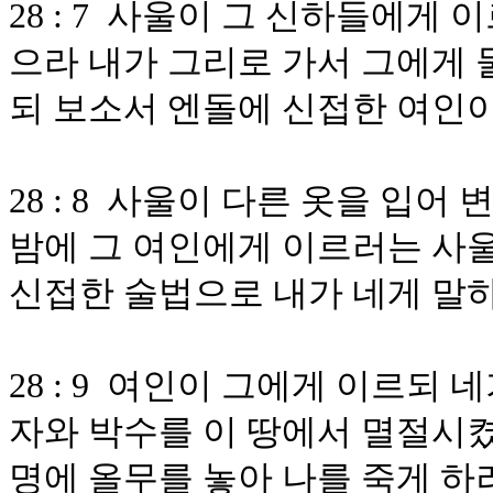
28 : 7 사울이 그 신하들에게
으라 내가 그리로 가서 그에게 
되 보소서 엔돌에 신접한 여인
28 : 8 사울이 다른 옷을 입
밤에 그 여인에게 이르러는 사
신접한 술법으로 내가 네게 말
28 : 9 여인이 그에게 이르되 
자와 박수를 이 땅에서 멸절시켰
명에 올무를 놓아 나를 죽게 