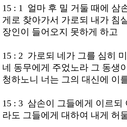
15 : 1 얼마 후 밀 거둘 때에
게로 찾아가서 가로되 내가 침
장인이 들어오지 못하게 하고
15 : 2 가로되 네가 그를 심
네 동무에게 주었노라 그 동생
청하노니 너는 그의 대신에 이
15 : 3 삼손이 그들에게 이르
라도 그들에게 대하여 내게 허