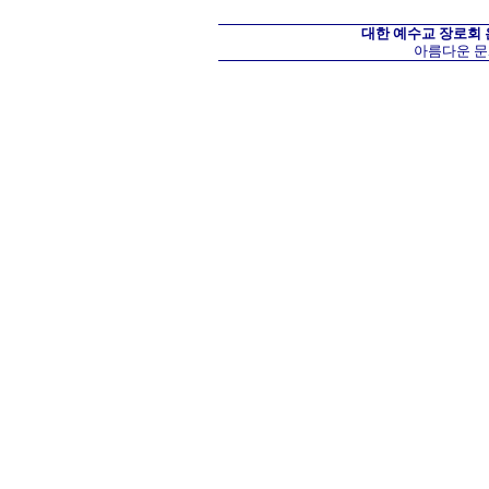
대한 예수교 장로회
아름다운 문화