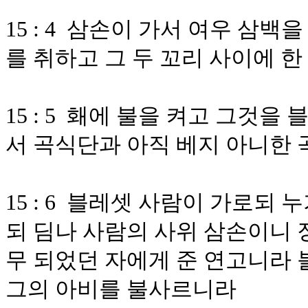
15 : 4 삼손이 가서 여우 삼
를 취하고 그 두 꼬리 사이에 한
15 : 5 홰에 불을 켜고 그것
서 곡식단과 아직 베지 아니한
15 : 6 블레셋 사람이 가로되
되 딤나 사람의 사위 삼손이니 
무 되었던 자에게 준 연고니라 
그의 아비를 불사르니라