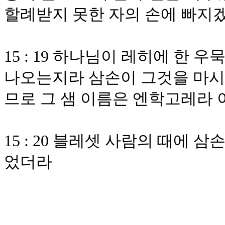
할례받지 못한 자의 손에 빠지
15 : 19 하나님이 레히에 한
나오는지라 삼손이 그것을 마시
므로 그 샘 이름은 엔학고레라 
15 : 20 블레셋 사람의 때에
었더라