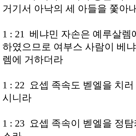
거기서 아낙의 세 아들을 쫓아
1 : 21 베냐민 자손은 예루살
하였으므로 여부스 사람이 베냐
렘에 거하더라
1 : 22 요셉 족속도 벧엘을 
시니라
1 : 23 요셉 족속이 벧엘을 