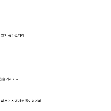
은 알지 못하였더라
성읍을 가리키니
 그 따르던 자에게로 돌이켰더라