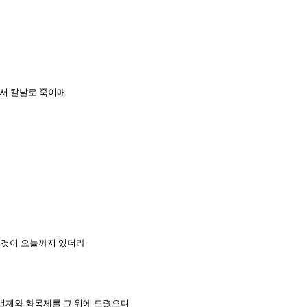
와서 칼날로 죽이매
 그것이 오늘까지 있더라
 번제와 화목제를 그 위에 드렸으며