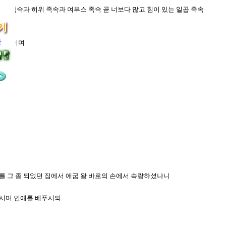
리스 족속과 히위 족속과 여부스 족속 곧 너보다 많고 힘이 있는 일곱 족속
장
말 것이며
희를 그 종 되었던 집에서 애굽 왕 바로의 손에서 속량하셨나니
하시며 인애를 베푸시되