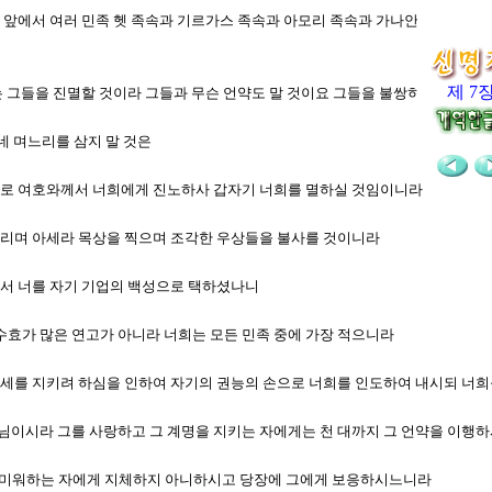
 네 앞에서 여러 민족 헷 족속과 기르가스 족속과 아모리 족속과 가나안 족속과 브
제 7
너는 그들을 진멸할 것이라 그들과 무슨 언약도 말 것이요 그들을 불쌍히 여기지도 
 네 며느리를 삼지 말 것은
 하므로 여호와께서 너희에게 진노하사 갑자기 너희를 멸하실 것임이니라
깨뜨리며 아세라 목상을 찍으며 조각한 우상들을 불사를 것이니라
중에서 너를 자기 기업의 백성으로 택하셨나니
 수효가 많은 연고가 아니라 너희는 모든 민족 중에 가장 적으니라
 맹세를 지키려 하심을 인하여 자기의 권능의 손으로 너희를 인도하여 내시되 너
하나님이시라 그를 사랑하고 그 계명을 지키는 자에게는 천 대까지 그 언약을 이행
기를 미워하는 자에게 지체하지 아니하시고 당장에 그에게 보응하시느니라