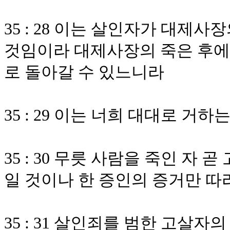
35 : 28 이는 살인자가 대제
것임이라 대제사장의 죽은 후에
로 돌아갈 수 있느니라
35 : 29 이는 너희 대대로 거
35 : 30 무릇 사람을 죽인 자
일 것이나 한 증인의 증거만 따
35 : 31 살인죄를 범한 고살