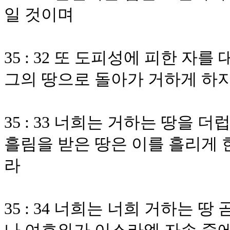
일 것이며
35 : 32 또 도피성에 피한 
그의 땅으로 돌아가 거하게 하
35 : 33 너희는 거하는 땅을
흘림을 받은 땅은 이를 흘리게 
라
35 : 34 너희는 너희 거하는 