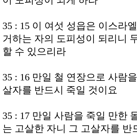
어 도피성이 되게 하라
35 : 15 이 여섯 성읍은 이
거하는 자의 도피성이 되리니 무
할 수 있으리라
35 : 16 만일 철 연장으로 사
살자를 반드시 죽일 것이요
35 : 17 만일 사람을 죽일 만
는 고살한 자니 그 고살자를 반