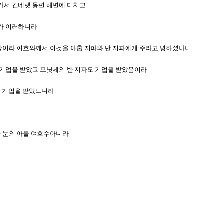
려가서 긴네렛 동편 해변에 미치고
계가 이러하니라
을 땅이라 여호와께서 이것을 아홉 지파와 반 지파에게 주라고 명하셨나니
 그 기업을 받았고 므낫세의 반 지파도 기업을 받았음이라
 그 기업을 받았느니라
살과 눈의 아들 여호수아니라
요