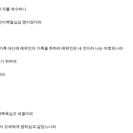
난 자를 계수하니
 이천이백칠십삼 명이었더라
들의 가축 대신에 레위인의 가축을 취하라 레위인은 내 것이라 나는 여호와니라
하기 위하여
니라
일천삼백육십오 세겔이라
와께서 모세에게 명하심과 같았느니라