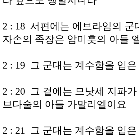
라 앞으로 행할지니라
2 : 18 서편에는 에브라임의
자손의 족장은 암미훗의 아들 
2 : 19 그 군대는 계수함을 입
2 : 20 그 곁에는 므낫세 지
브다술의 아들 가말리엘이요
2 : 21 그 군대는 계수함을 입