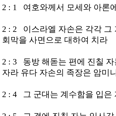
2 : 1 여호와께서 모세와 아
2 : 2 이스라엘 자손은 각각 
회막을 사면으로 대하여 치라
2 : 3 동방 해돋는 편에 진칠
자라 유다 자손의 족장은 암미
2 : 4 그 군대는 계수함을 입