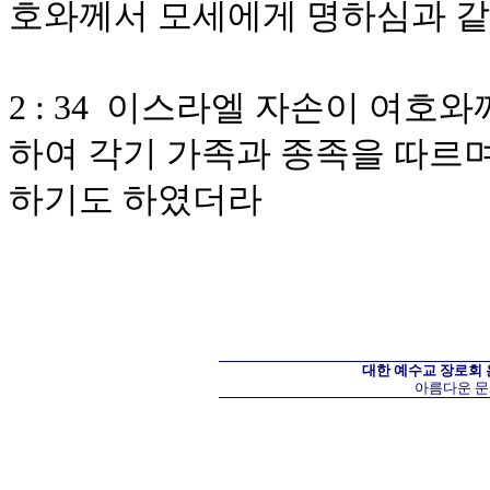
호와께서 모세에게 명하심과 
2 : 34 이스라엘 자손이 여호
하여 각기 가족과 종족을 따르며
하기도 하였더라
대한 예수교 장로회
아름다운 문화