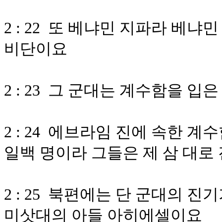
2 : 22 또 베냐민 지파라 베
비단이요
2 : 23 그 군대는 계수함을 입
2 : 24 에브라임 진에 속한 
일백 명이라 그들은 제 삼 대
2 : 25 북편에는 단 군대의 
미삿대의 아들 아히에셀이요