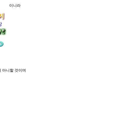
여호와임이니라
장
하지 아니할 것이며