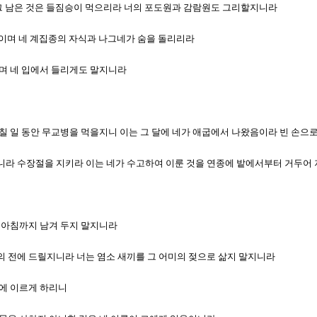
 하라 그 남은 것은 들짐승이 먹으리라 너의 포도원과 감람원도 그리할지니라
 쉴 것이며 네 계집종의 자식과 나그네가 숨을 돌리리라
 말며 네 입에서 들리게도 말지니라
때에 칠 일 동안 무교병을 먹을지니 이는 그 달에 네가 애굽에서 나왔음이라 빈 손으
거둠이니라 수장절을 지키라 이는 네가 수고하여 이룬 것을 연종에 밭에서부터 거두
름을 아침까지 남겨 두지 말지니라
호와의 전에 드릴지니라 너는 염소 새끼를 그 어미의 젖으로 삶지 말지니라
곳에 이르게 하리니